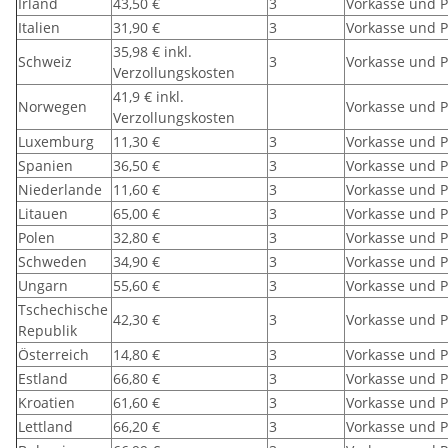
Irland
43,50 €
3
Vorkasse und P
Italien
31,90 €
3
Vorkasse und P
35,98 € inkl.
Schweiz
3
Vorkasse und P
Verzollungskosten
41,9 € inkl.
Norwegen
Vorkasse und P
Verzollungskosten
Luxemburg
11,30 €
3
Vorkasse und P
Spanien
36,50 €
3
Vorkasse und P
Niederlande
11,60 €
3
Vorkasse und P
Litauen
65,00 €
3
Vorkasse und P
Polen
32,80 €
3
Vorkasse und P
Schweden
34,90 €
3
Vorkasse und P
Ungarn
55,60 €
3
Vorkasse und P
Tschechische
42,30 €
3
Vorkasse und P
Republik
Österreich
14,80 €
3
Vorkasse und P
Estland
66,80 €
3
Vorkasse und P
Kroatien
61,60 €
3
Vorkasse und P
Lettland
66,20 €
3
Vorkasse und P