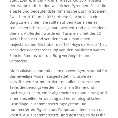
Stadt Loarre, in der Provinz Huesca, ca. 30 km östlich
der Hauptstadt , in den westlichen Pyrenäen. Es ist die
älteste und bedeutendste romanische Burg in Spanien.
Zwischen 1015 und 1023 ordnete Sancho III an eine
Burg zu errichten. Sie sollte auf den Ruinen eines
römischen Schlosses gebaut werden, und als Residenz
dienen. Außerdem wurde ein Turm errichtet der 22
Meter hoch ist und von denen aus man einen
majestätischen Blick über das Tal "Hoya de Husca" hat.
Nach der Wiedereroberung von den Muslimen war es
Sancho Ramirez der die Burg verlängerte und
verstärkte.
Die Baukästen sind mit allem notwendigen Material für
das jeweilige Modell ausgestattet, inclusive der
spezifischen Karton-Struktur mit allen keramischen
Teile, die benötigt werden (vor allem Steine und
Dachziegel), Leim, einer allgemeinen Bauanleitung und
einer speziellen Anweisung auf einer fotografischen
Grundlage. Zusammensetzungssystem: Die
nummerierten Figuren aus Pappe, aus denen sich die
Vorstruktur zusammensetzt, sind gestanzt, so dass ihr